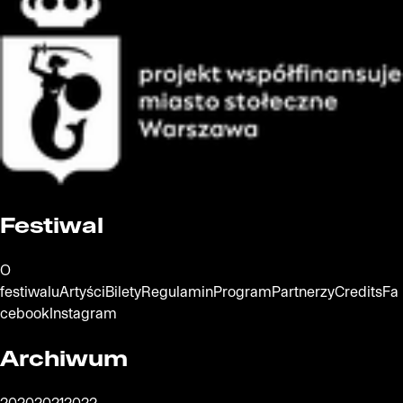
Oficjalna strona miasta Warszawa
Festiwal
O
festiwalu
Artyści
Bilety
Regulamin
Program
Partnerzy
Credits
Fa
cebook
Instagram
Archiwum
2020
2021
2022