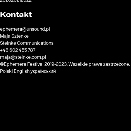
Kontakt
ephemera@unsound.pl
Maja Sztenke
Steinke Communications
+48 602 455 787
maja@steinke.com.pl
©Ephemera Festival 2019-2023. Wszelkie prawa zastrzeżone.
Polski
English
український