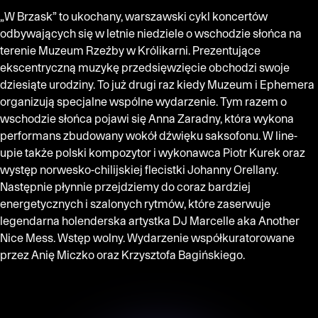
„W Brzask” to ukochany, warszawski cykl koncertów
odbywających się w letnie niedziele o wschodzie słońca na
terenie Muzeum Rzeźby w Królikarni. Prezentujące
ekscentryczną muzykę przedsięwzięcie obchodzi swoje
dziesiąte urodziny. To już drugi raz kiedy Muzeum i Ephemera
organizują specjalne wspólne wydarzenie. Tym razem o
wschodzie słońca pojawi się Anna Zaradny, która wykona
performans zbudowany wokół dźwięku saksofonu. W line-
upie także polski kompozytor i wykonawca Piotr Kurek oraz
występ norwesko-chilijskiej flecistki Johanny Orellany.
Następnie płynnie przejdziemy do coraz bardziej
energetycznych i szalonych rytmów, które zaserwuje
legendarna holenderska artystka DJ Marcelle aka Another
Nice Mess. Wstęp wolny. Wydarzenie współkuratorowane
przez Anię Miczko oraz Krzysztofa Bagińskiego.