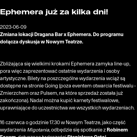
Ephemera już za kilka dni!
2023-06-09
Zmiana lokacji Dragana Bar x Ephemera. Do programu
dołącza dyskusja w Nowym Teatrze.
Zbliżająca się wielkimi krokami Ephemera zamyka line-up,
pora więc zaprezentować ostatnie wydarzenia i osoby
artystyczne.
Bilety na poszczególne wydarzenia wciąż są
dostępne na stronie Going (poza eventem otwarcia festiwalu -
Zmierzchem oraz Pulsem, na które sprzedaż została już
zakończona).
Nadal można kupić karnety festiwalowe,
uprawniające do uczestnictwa we wszystkich wydarzeniach.
16 czerwca o godzinie 17.30 w Nowym Teatrze, jako część
wydarzenia
Migotania
, odbędzie się spotkanie z
Robinem
Foxem
, dotyczące twórczości
Stanisława Ostoi-