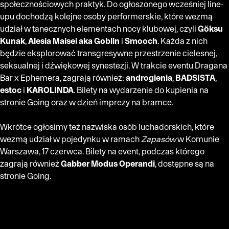
społecznościowych praktyk. Do ogłoszonego wcześniej line-
upu dochodzą kolejne osoby performerskie, które wezmą
udział w tanecznych elementach nocy klubowej, czyli
Göksu
Kunak
,
Alesia Maisei aka Goblin
i
Smooch
. Każda z nich
będzie eksplorować transgresywne przestrzenie cielesnej,
seksualnej i dźwiękowej synestezji. W trakcie eventu Dragana
Bar x Ephemera, zagrają również:
androgienia
,
BADSISTA
,
estoc
i
KAROLINDA
.
Bilety na wydarzenie do kupienia na
stronie Going
oraz w dzień imprezy na bramce.
Wkrótce ogłosimy też nazwiska osób luchadorskich, które
wezmą udział w pojedynku w ramach
Zapasów
w Komunie
Warszawa, 17 czerwca.
Bilety na event, podczas którego
zagrają również
Gabber Modus Operandi
, dostępne są na
stronie Going.