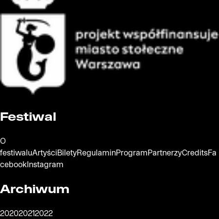
Oficjalna strona miasta Warszawa
Festiwal
O
festiwalu
Artyści
Bilety
Regulamin
Program
Partnerzy
Credits
Fa
cebook
Instagram
Archiwum
2020
2021
2022