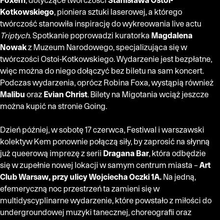
Kotkowskiego
, pioniera sztuki laserowej, a którego
twórczość stanowiła inspirację do wykreowania live actu
Triptych
. Spotkanie poprowadzi kuratorka
Magdalena
Nowak
z Muzeum Narodowego, specjalizująca się w
twórczości Ostoi-Kotkowskiego. Wydarzenie jest bezpłatne,
więc można do niego dołączyć bez biletu na sam koncert.
Podczas wydarzenia, oprócz Robina Foxa, wystąpią również
Malibu
oraz
Evian Christ
.
Bilety na Migotania wciąż jeszcze
można kupić na stronie Going.
Dzień później, w sobotę 17 czerwca, Festiwal i warszawski
kolektyw Kem ponownie połączą siły, by zaprosić na słynną
już queerową imprezę z serii
Dragana Bar
, która odbędzie
się w zupełnie nowej lokacji w samym centrum miasta –
Art
Club Warsaw, przy ulicy Wojciecha Oczki 1A.
Na jedną,
efemeryczną noc przestrzeń ta zamieni się w
multidyscyplinarne wydarzenie, które powstało z miłości do
undergroundowej muzyki tanecznej, choreografii oraz