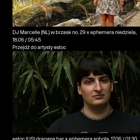
DJ Marcelle
(NL)
w brzask no. 29 x ephemera
niedziela,
18.06 / 05:45
Przejdź do artysty estoc
estoc
(US)
dragana bar x ephemera
sobota, 17.06 / 01:30