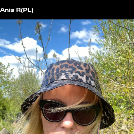
Ania R
(PL)