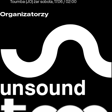
Toumba
(JO)
żar
sobota, 17.06 / 02:00
Organizatorzy