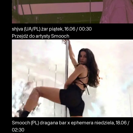
shjva
(UA/PL)
żar
piątek, 16.06 / 00:30
Przejdź do artysty Smooch
Smooch
(PL)
dragana bar x ephemera
niedziela, 18.06 /
02:30