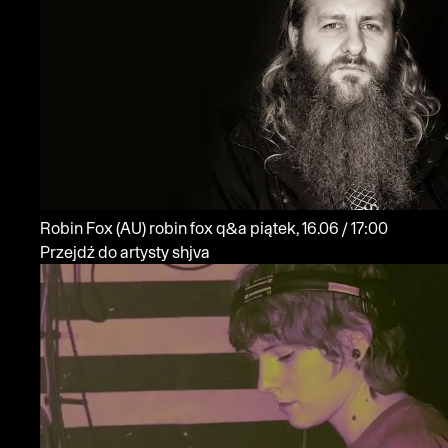
Robin Fox
(AU)
robin fox q&a
piątek, 16.06 / 17:00
Przejdź do artysty shjva