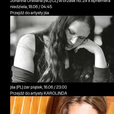
Johanna Orellana
(NO/CL)
w brzask no. 29 x ephemera
niedziela, 18.06 / 04:45
Przejdź do artysty jśa
jśa
(PL)
żar
piątek, 16.06 / 23:00
Przejdź do artysty KAROLINDA