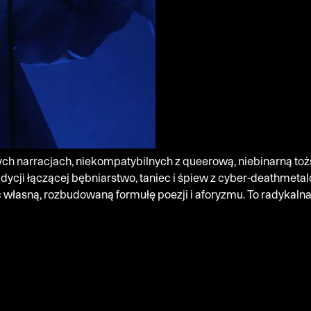
ych narracjach, niekompatybilnych z queerową, niebinarną tożs
radycji łączącej bębniarstwo, taniec i śpiew z cyber-deathmet
 własną, rozbudowaną formułę poezji i aforyzmu. To radykaln