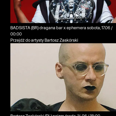
BADSISTA
(BR)
dragana bar x ephemera
sobota, 17.06 /
00:00
Przejdź do artysty Bartosz Zaskórski
Bartosz Zaskórski
(PL)
psizm
środa, 14.06 / 18:00