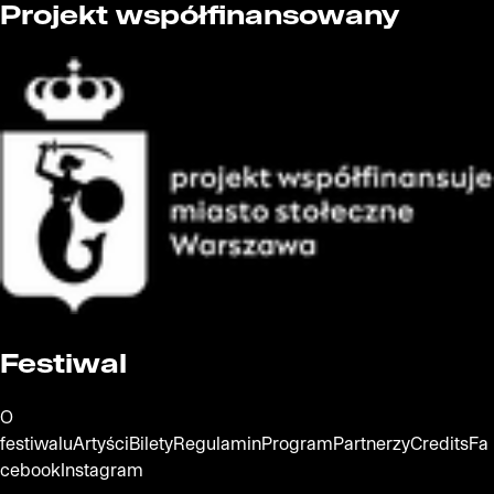
Projekt współfinansowany
Oficjalna strona miasta Warszawa
Festiwal
O
festiwalu
Artyści
Bilety
Regulamin
Program
Partnerzy
Credits
Fa
cebook
Instagram