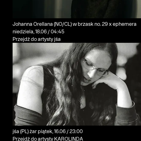
Johanna Orellana
(NO/CL)
w brzask no. 29 x ephemera
niedziela, 18.06 / 04:45
Przejdź do artysty jśa
jśa
(PL)
żar
piątek, 16.06 / 23:00
Przejdź do artysty KAROLINDA