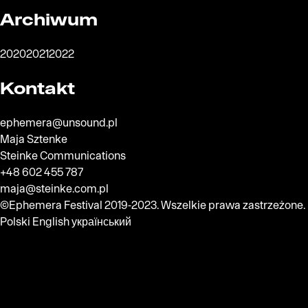
Archiwum
2020
2021
2022
Kontakt
ephemera@unsound.pl
Maja Sztenke
Steinke Communications
+48 602 455 787
maja@steinke.com.pl
©Ephemera Festival 2019-2023. Wszelkie prawa zastrzeżone.
Polski
English
український