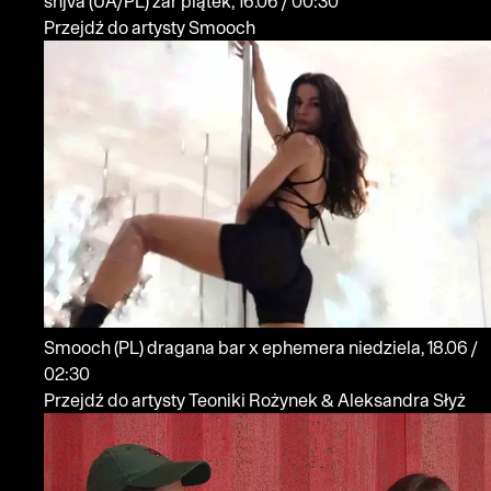
shjva
(UA/PL)
żar
piątek, 16.06 / 00:30
Przejdź do artysty Smooch
Smooch
(PL)
dragana bar x ephemera
niedziela, 18.06 /
02:30
Przejdź do artysty Teoniki Rożynek & Aleksandra Słyż