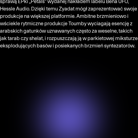
sprawą EPki „Petals” wydanej nakładem labelu Bena UFO,
Hessle Audio. Dzięki temu Zyadat mógł zaprezentować swoje
produkcje na większej platformie. Ambitne brzmieniowo i
wściekle rytmiczne produkcje Toumby wyciagają esencję z
arabskich gatunków uznawanych często za weselne, takich
jak tarab czy shelat, i rozpuszczają ją w parkietowej miksturze
eksplodujących basów i posiekanych brzmień syntezatorów.