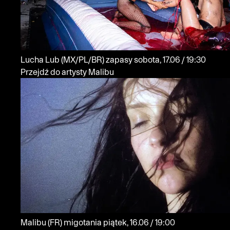
Lucha Lub
(MX/PL/BR)
zapasy
sobota, 17.06 / 19:30
Przejdź do artysty Malibu
Malibu
(FR)
migotania
piątek, 16.06 / 19:00