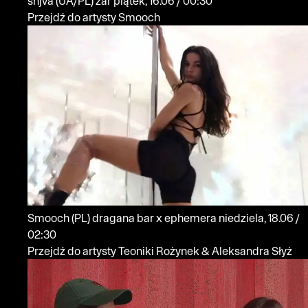
shjva
(UA/PL)
żar
piątek, 16.06 / 00:30
Przejdź do artysty Smooch
Smooch
(PL)
dragana bar x ephemera
niedziela, 18.06 /
02:30
Przejdź do artysty Teoniki Rożynek & Aleksandra Słyż