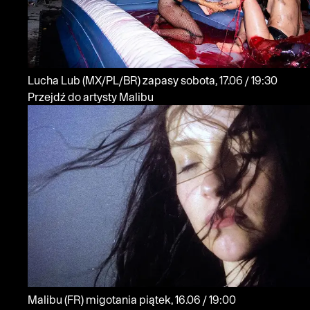
Lucha Lub
(MX/PL/BR)
zapasy
sobota, 17.06 / 19:30
Przejdź do artysty Malibu
Malibu
(FR)
migotania
piątek, 16.06 / 19:00