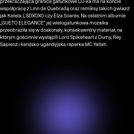
przekraczająca granice gatunkowe DJ-ka ma na koncie
współpracę z Linn de Quebradą oraz remiksy takich gwiazd
jak Kelela, LSDXOXO czy Elza Soares. Na ostatnim albumie
„GUETO ELEGANCE” jej wielogatunkowa mozaika
przeobraziła się w doskonały, konsekwentny materiał, na
którym gościnnie wystąpili Lord Spikeheart z Dumy, Rey
Sapienz i kenijsko-ugandyjska raperka MC Yallah.