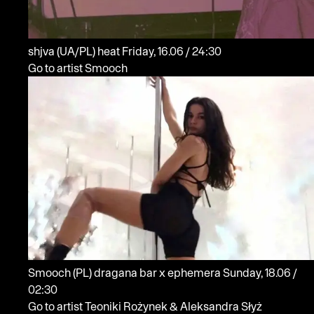
shjva
(UA/PL)
heat
Friday, 16.06 / 24:30
Go to artist Smooch
Smooch
(PL)
dragana bar x ephemera
Sunday, 18.06 /
02:30
Go to artist Teoniki Rożynek & Aleksandra Słyż