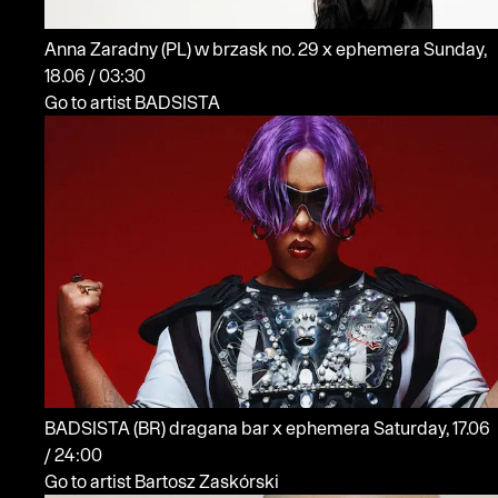
Anna Zaradny
(PL)
w brzask no. 29 x ephemera
Sunday,
18.06 / 03:30
Go to artist BADSISTA
BADSISTA
(BR)
dragana bar x ephemera
Saturday, 17.06
/ 24:00
Go to artist Bartosz Zaskórski