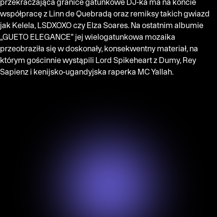
przekraczająca granice gatunkowe DJ-ka ma na koncie
współpracę z Linn de Quebradą oraz remiksy takich gwiazd
jak Kelela, LSDXOXO czy Elza Soares. Na ostatnim albumie
„GUETO ELEGANCE” jej wielogatunkowa mozaika
przeobraziła się w doskonały, konsekwentny materiał, na
którym gościnnie wystąpili Lord Spikeheart z Dumy, Rey
Sapienz i kenijsko-ugandyjska raperka MC Yallah.